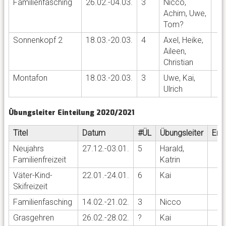
Familienfasching
26.02.-04.03.
3
Nicco,
Achim, Uwe,
Tom?
Sonnenkopf 2
18.03.-20.03.
4
Axel, Heike,
Aileen,
Christian
Montafon
18.03.-20.03.
3
Uwe, Kai,
Ulrich
Übungsleiter Einteilung 2020/2021
Titel
Datum
#ÜL
Übungsleiter
Ers
Neujahrs
27.12.-03.01.
5
Harald,
Familienfreizeit
Katrin
Väter-Kind-
22.01.-24.01.
6
Kai
Skifreizeit
Familienfasching
14.02.-21.02.
3
Nicco
Grasgehren
26.02.-28.02.
?
Kai