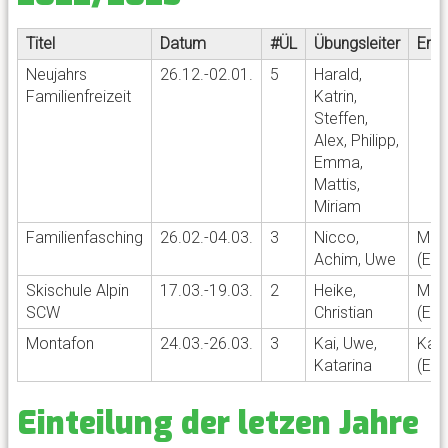
Titel
Datum
#ÜL
Übungsleiter
Ersa
Neujahrs
26.12.-02.01.
5
Harald,
Familienfreizeit
Katrin,
Steffen,
Alex, Philipp,
Emma,
Mattis,
Miriam
Familienfasching
26.02.-04.03.
3
Nicco,
Mas
Achim, Uwe
(Ers
Skischule Alpin
17.03.-19.03.
2
Heike,
Mas
SCW
Christian
(Ers
Montafon
24.03.-26.03.
3
Kai, Uwe,
Katr
Katarina
(Ers
Einteilung der letzen Jahre